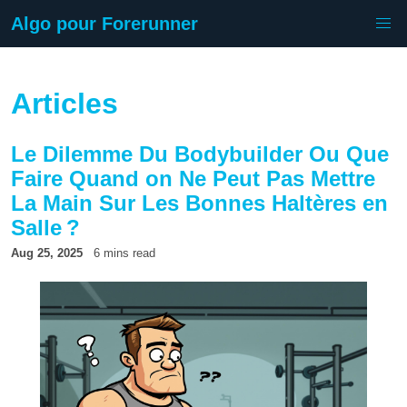
Algo pour Forerunner
Articles
Le Dilemme Du Bodybuilder Ou Que
Faire Quand on Ne Peut Pas Mettre
La Main Sur Les Bonnes Haltères en
Salle ?
Aug 25, 2025
6 mins read