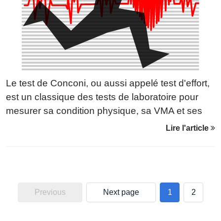
Le test de Conconi, ou aussi appelé test d'effort,
est un classique des tests de laboratoire pour
mesurer sa condition physique, sa VMA et ses
fréquences de seuil. Le protocole semble simple
Lire l'article
mais est-il envisageable de le faire soi-même?
Previous
Next page
1
2