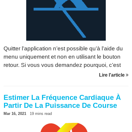
Quitter l’application n’est possible qu’à l’aide du
menu uniquement et non en utilisant le bouton
retour. Si vous vous demandez pourquoi, c’est
simplement pour éviter que, lors d’une séance,
Lire l'article
l’enregistrement soit arrêté par inadvertance par
un mouvement du poignet. Procédure Pour
Estimer La Fréquence Cardiaque À
accéder au menu, procédez de la manière
Partir De La Puissance De Course
suivante: sur les montres à écran tactile,
appuyez longuement sur l’écran. sur les autres,
Mar 16, 2021
19 mins read
appuyez longuement sur le bouton menu de la
montre. Sélectionnez ensuite “Fin + Sauvegarde”