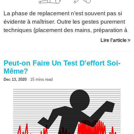
La phase de replacement n'est souvent pas si
évidente à maîtriser. Outre les gestes purement
techniques (placement des mains, préparation à
la prise d'eau,...), elle exige une rupture de
Lire l'article
rythme qui n'est pas naturelle. L'application
Rowing peut permettre avec une bonne
Peut-on Faire Un Test D'effort Soi-
configuration de travailler ce dernier point.
Même?
Dec 13, 2020
15 mins read