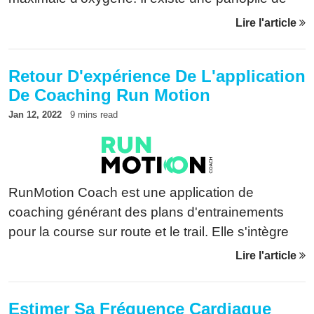
tests pour la mesurer: test de Cooper, test de
Lire l'article
Conconi, 9/3... Nous allons ici voir comment
Power Tool la calcule automatiquement après
Retour D'expérience De L'application
chaque sortie.
De Coaching Run Motion
Jan 12, 2022
9 mins read
RunMotion Coach est une application de
coaching générant des plans d'entrainements
pour la course sur route et le trail. Elle s'intègre
parfaitement dans l'environnement Garmin et
Lire l'article
prend même en compte la puissance. Voici un
test détaillé.
Estimer Sa Fréquence Cardiaque