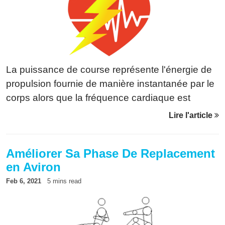
pour enregistrer la session ou “Abandon” pour
l’ignorer. Tutoriels en Vidéo Vivoactive 3
Forerunner 245
La puissance de course représente l'énergie de
propulsion fournie de manière instantanée par le
corps alors que la fréquence cardiaque est
proportionnelle à l'énergie consommée. L'objectif
Lire l'article
de cet article est de calculer le rapport entre les
deux.
Améliorer Sa Phase De Replacement
en Aviron
Feb 6, 2021
5 mins read