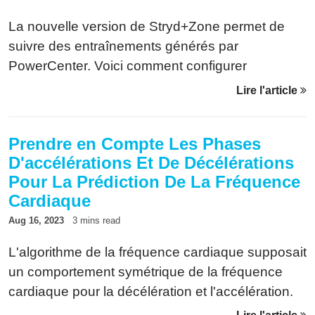
La nouvelle version de Stryd+Zone permet de
suivre des entraînements générés par
PowerCenter. Voici comment configurer
Stryd+Zone et Power Tool pour utiliser les deux
Lire l'article
en même temps.
Prendre en Compte Les Phases
D'accélérations Et De Décélérations
Pour La Prédiction De La Fréquence
Cardiaque
Aug 16, 2023
3 mins read
L'algorithme de la fréquence cardiaque supposait
un comportement symétrique de la fréquence
cardiaque pour la décélération et l'accélération.
Ce n'est pas vraiment le cas pour beaucoup de