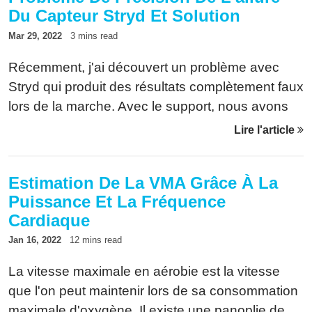
Du Capteur Stryd Et Solution
Mar 29, 2022
3 mins read
Récemment, j'ai découvert un problème avec
Stryd qui produit des résultats complètement faux
lors de la marche. Avec le support, nous avons
pu identifier le problème et trouver une solution
Lire l'article
adéquate. La voici.
Estimation De La VMA Grâce À La
Puissance Et La Fréquence
Cardiaque
Jan 16, 2022
12 mins read
La vitesse maximale en aérobie est la vitesse
que l'on peut maintenir lors de sa consommation
maximale d'oxygène. Il existe une panoplie de