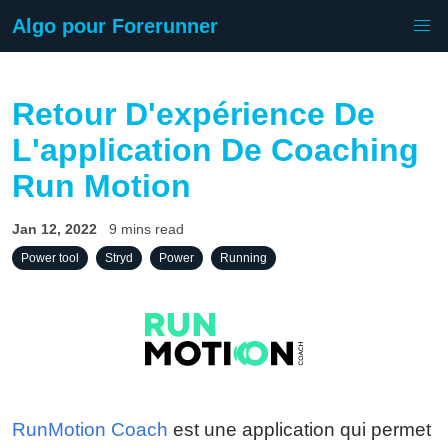
Algo pour Forerunner
Retour D'expérience De
L'application De Coaching
Run Motion
Jan 12, 2022
9 mins read
Power tool
Stryd
Power
Running
RunMotion Coach
est une application qui permet