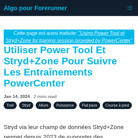
Algo pour Forerunner
Cette page est aussi traduite:
"Using Power Tool et
Stryd+Zone for training session provided by PowerCenter"
Utiliser Power Tool Et
Stryd+Zone Pour Suivre
Les Entraînements
PowerCenter
Jan 14, 2024
2 mins read
Trail
Stryd
Allure
Puissance
Flat pace
Course à pied
Stryd via leur champ de données Stryd+Zone
permet depuis 2023 de supporter des