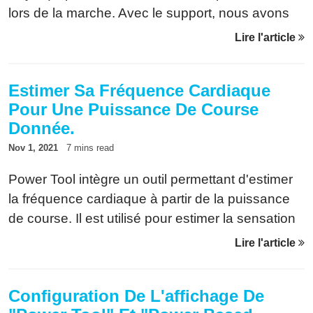
lors de la marche. Avec le support, nous avons
pu identifier le problème et trouver une solution
Lire l'article
adéquate. La voici.
Estimer Sa Fréquence Cardiaque
Pour Une Puissance De Course
Donnée.
Nov 1, 2021
7 mins read
Power Tool intègre un outil permettant d'estimer
la fréquence cardiaque à partir de la puissance
de course. Il est utilisé pour estimer la sensation
au courant d'un entraînement. Il est maintenant
Lire l'article
possible de visualiser cette prédiction.
Configuration De L'affichage De