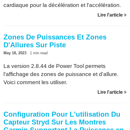
cardiaque pour la décélération et l'accélération.
Ce n'est pas vraiment le cas pour beaucoup de
Lire l'article
coureur. Voici comment le nouvel algorithme
corrige ce problème.
Zones De Puissances Et Zones
D'Allures Sur Piste
May 18, 2023
1 min read
La version 2.8.44 de Power Tool permets
l'affichage des zones de puissance et d'allure.
Voici comment les utiliser.
Lire l'article
Configuration Pour L'utilisation Du
Capteur Stryd Sur Les Montres
Garmin Supportant La Puissance en