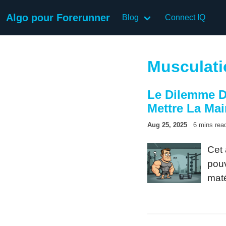
Algo pour Forerunner
Blog
Connect IQ
Musculati
Le Dilemme D
Mettre La Mai
Aug 25, 2025
6 mins rea
Cet 
pouv
maté